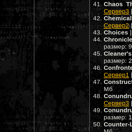
Chaos T
Сервер3
Chemica
Сервер2
Choices
|
Chronicl
размер: 
Cleaner'
размер: 
Confron
Сервер1
Construc
Мб
Conundr
Сервер3
Conundr
размер: 
Counter-L
Мб