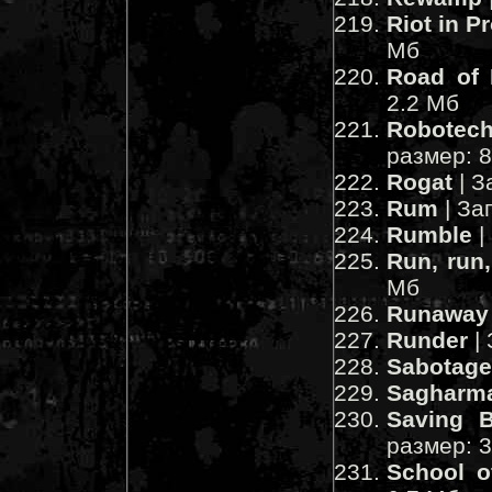
Riot in P
Мб
Road of 
2.2 Мб
Robotech
размер: 
Rogat
| З
Rum
| За
Rumble
|
Run, run
Мб
Runaway
Runder
| 
Sabotage
Sagharm
Saving 
размер: 
School o