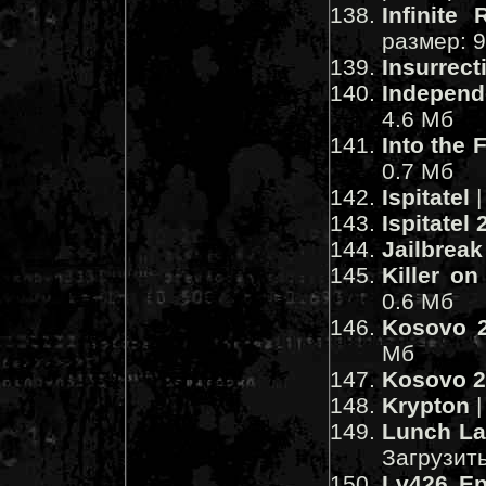
Infinite R
размер: 
Insurrect
Independ
4.6 Мб
Into the 
0.7 Мб
Ispitatel
|
Ispitatel 
Jailbreak
Killer on
0.6 Мб
Kosovo 
Мб
Kosovo 2
Krypton
|
Lunch La
Загрузит
Lv426 Ep