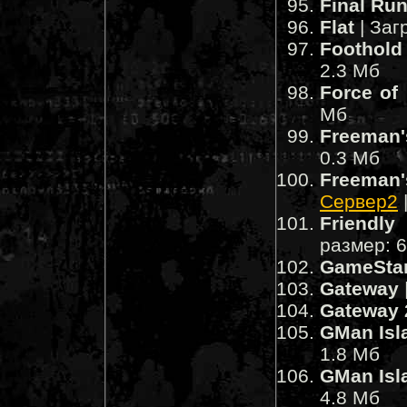
Final Ru
Flat
| Заг
Foothold
2.3 Мб
Force of
Мб
Freeman'
0.3 Мб
Freeman
Сервер2
Friendly 
размер: 
GameSta
Gateway
Gateway 
GMan Isl
1.8 Мб
GMan Isl
4.8 Мб