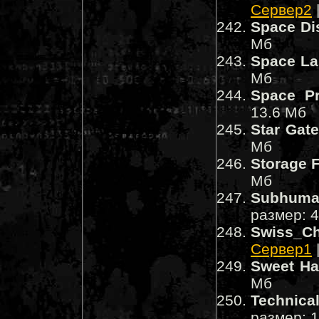
Сервер2
Space Di
Мб
Space La
Мб
Space Pr
13.6 Мб
Star Gat
Мб
Storage F
Мб
Subhuma
размер: 
Swiss_C
Сервер1
Sweet Hal
Мб
Technica
размер: 