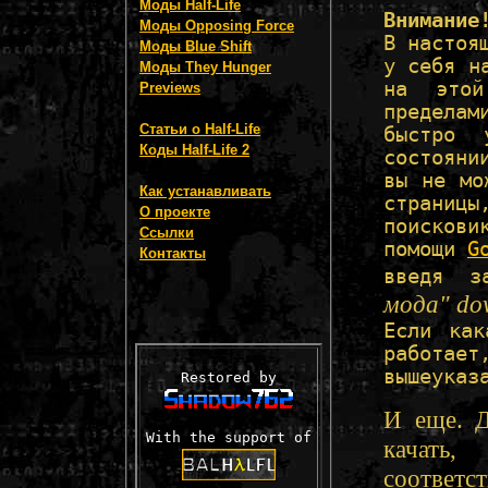
Моды Half-Life
Внимание
Моды Opposing Force
В настоя
Моды Blue Shift
у себя н
Моды They Hunger
на этой
Previews
пределам
Статьи о Half-Life
быстро 
Коды Half-Life 2
состояни
вы не мо
Как устанавливать
страниц
О проекте
поисков
Ссылки
помощи
G
Контакты
введя з
мода" do
Если как
работа
вышеуказ
Restored by
И еще. Д
With the support of
качать
соответс