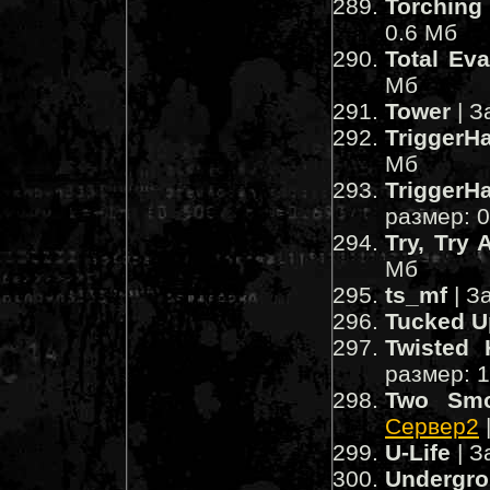
Torching 
0.6 Мб
Total Ev
Мб
Tower
| З
TriggerH
Мб
TriggerH
размер: 
Try, Try 
Мб
ts_mf
| З
Tucked U
Twisted 
размер: 
Two Smo
Сервер2
U-Life
| З
Undergro