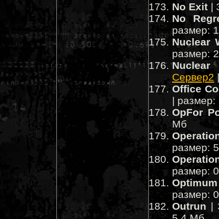
No Exit
| 
No Regr
размер: 
Nuclear 
размер: 
Nuclear
Сервер2
Office 
| размер:
OpFor Po
Мб
Operatio
размер: 
Operatio
размер: 
Optimum
размер: 
Outrun
| 
5.4 Мб