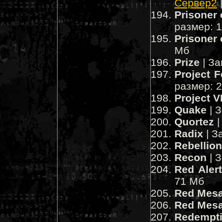
Сервер2
Prisoner 
размер: 
Prisoner 
Мб
Prize
| За
Project 
размер: 
Project V
Quake
| 
Quortez
|
Radix
| З
Rebellion
Recon
| 
Red Aler
71 Мб
Red Mes
Red Mesa
Redempt