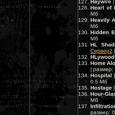
Haywire
|
Heart of 
Мб
Heavily 
Мб
Hidden E
Мб
HL Shad
Сервер2
HLywood
Home Alo
| размер:
Hospital
|
0.5 Мб
Hostage
|
Hour-Gla
Мб
Infiltratio
размер: 