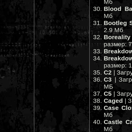
Мб
Blood Ba
Мб
Bootleg 
2.9 Мб
Boreality
размер: 
Breakdo
Breakdow
размер: 
C2
| Загр
C3
| Заг
МБ
C5
| Загр
Caged
| 
Case Clo
Мб
Castle C
Мб