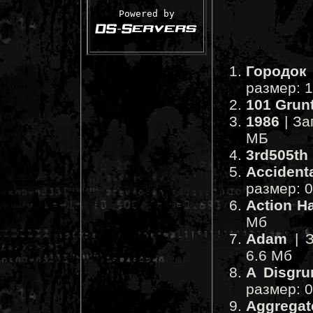
Powered by
Городок 
размер: 
101 Grun
1986
| За
МБ
3rd505th
Accident
размер: 
Action Ha
Мб
Adam
| З
6.6 Мб
A Disgru
размер: 
Aggregat