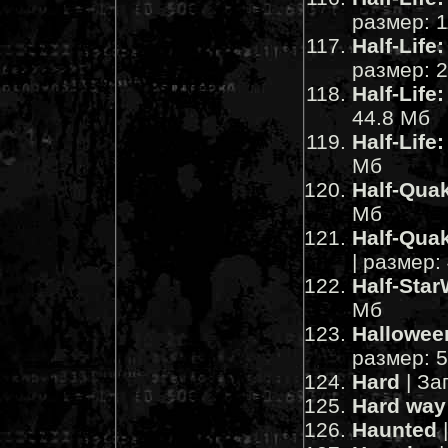
размер: 1
Half-Life
размер: 
Half-Life:
44.8 Мб
Half-Life
Мб
Half-Qua
Мб
Half-Qua
| размер:
Half-Sta
Мб
Hallowee
размер: 
Hard
| За
Hard way
Haunted
|