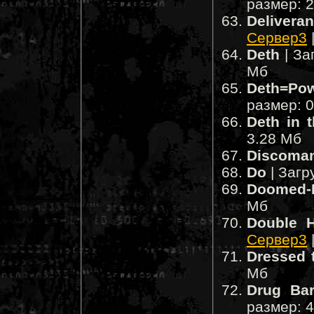
размер: 
Delivera
Сервер3
Deth
| За
Мб
Deth=Po
размер: 
Deth in 
3.28 Мб
Discoma
Do
| Загр
Doomed-L
Мб
Double H
Сервер3
Dressed t
Мб
Drug Ba
размер: 