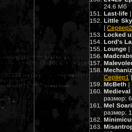
24.6 Мб
Last-life
|
Little Sk
|
Сервер
Locked u
Lord's La
Lounge
|
Madcrab
Malevole
Mechaniz
Сервер1
McBeth
|
Medieval
размер: 
Mel Soari
размер: 
Minimicu
Misantro