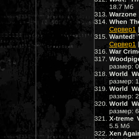
18.7 Мб
Warzone
When The
Сервер1
Wanted! 
Сервер1
War Crim
Woodpig
размер: 
World Wa
размер: 
World Wa
размер: 
World Wa
размер: 
X-treme 
5.5 Мб
Xen Agai