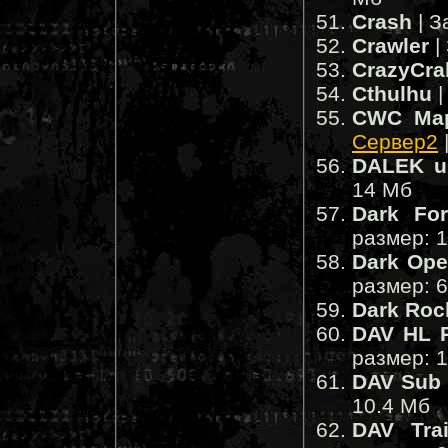
Crash
| З
Crawler
|
CrazyCra
Cthulhu
|
CWC Mapp
Сервер2
DALEK u
14 Мб
Dark Fo
размер: 
Dark Ope
размер: 
Dark Roc
DAV HL 
размер: 
DAV Sub
10.4 Мб
DAV Tra