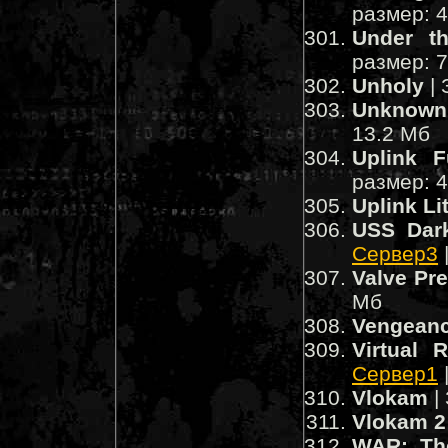
размер: 
Under t
размер: 
Unholy
| 
Unknown 
13.2 Мб
Uplink F
размер: 
Uplink Li
USS Dark
Сервер3
Valve Pr
Мб
Vengean
Virtual 
Сервер1
Vlokam
|
Vlokam 2
WAR: The