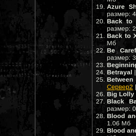
Azure S
размер: 
Back to
размер: 
Back to 
Мб
Be Caref
размер: 
Beginnin
Betrayal
|
Between
Сервер2
Big Lolly
Black B
размер: 
Blood a
1.06 Мб
Blood an